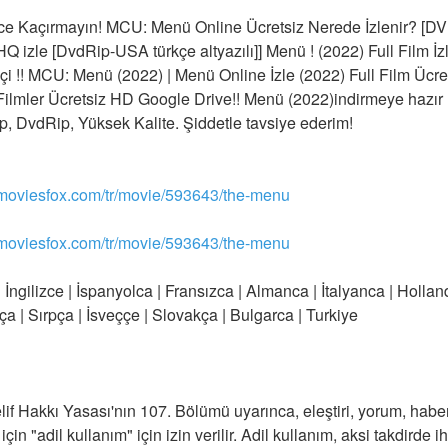
ce Kaçırmayın! MCU: Menü Online Ücretsiz Nerede İzlenir? [
HQ izle [DvdRip-USA türkçe altyazılı]] Menü ! (2022) Full Film İz
çi !! MCU: Menü (2022) | Menü Online İzle (2022) Full Film Ücre
ilmler Ücretsiz HD Google Drive!! Menü (2022)indirmeye hazır İn
p, DvdRip, Yüksek Kalite. Şiddetle tavsiye ederim!
gmoviesfox.com/tr/movie/593643/the-menu
gmoviesfox.com/tr/movie/593643/the-menu
 İngilizce | İspanyolca | Fransızca | Almanca | İtalyanca | Hollan
a | Sırpça | İsveççe | Slovakça | Bulgarca | Turkiye
lif Hakkı Yasası'nın 107. Bölümü uyarınca, eleştiri, yorum, haber
çin "adil kullanım" için izin verilir. Adil kullanım, aksi takdirde ih