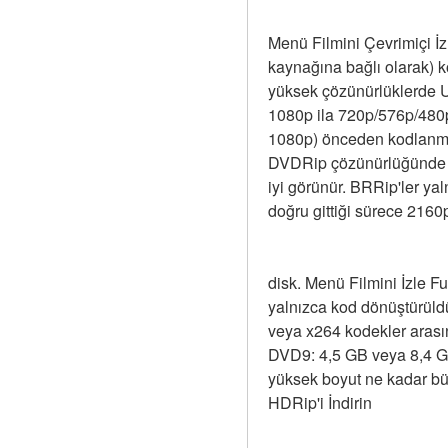
Menü Filmini Çevrimiçi İz
kaynağına bağlı olarak) k
yüksek çözünürlüklerde UH
1080p ila 720p/576p/480p
1080p) önceden kodlanmış
DVDRip çözünürlüğünde BD
iyi görünür. BRRip'ler y
doğru gittiği sürece 2160
disk. Menü Filmini İzle F
yalnızca kod dönüştürüld
veya x264 kodekler arası
DVD9: 4,5 GB veya 8,4 GB)
yüksek boyut ne kadar büy
HDRip'i İndirin