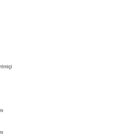
rimiçi
mı
mı