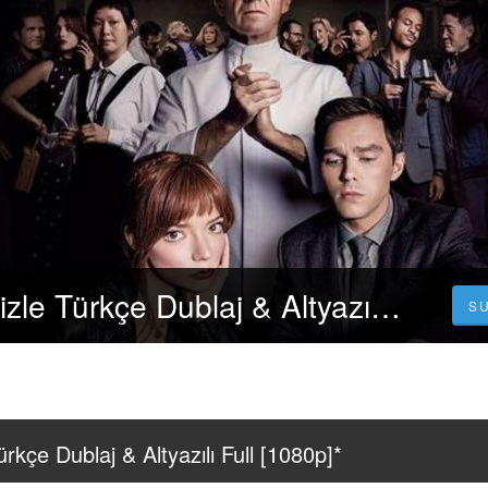
Menü‒ (2022) izle Türkçe Dublaj & Altyazılı Full [1080p]*
S
rkçe Dublaj & Altyazılı Full [1080p]*