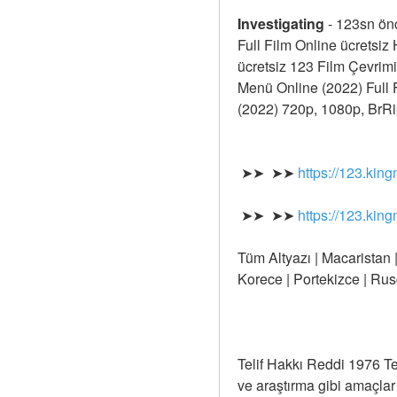
Investigating
-
123sn ön
Full Film Online ücretsiz 
ücretsiz 123 Film Çevrimi
Menü Online (2022) Full F
(2022) 720p, 1080p, BrRi
 ➤➤  ➤➤ 
https://123.kin
 ➤➤  ➤➤ 
https://123.kin
Tüm Altyazı | Macaristan |
Korece | Portekizce | Rusç
Telif Hakkı Reddi 1976 Te
ve araştırma gibi amaçlar i