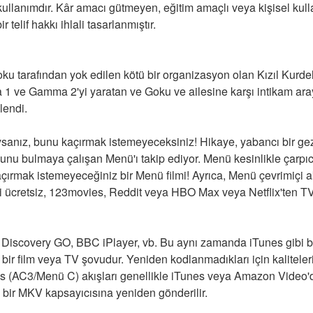
 kullanımdır. Kâr amacı gütmeyen, eğitim amaçlı veya kişisel kull
r telif hakkı ihlali tasarlanmıştır.
u tarafından yok edilen kötü bir organizasyon olan Kızıl Kurde
1 ve Gamma 2'yi yaratan ve Goku ve ailesine karşı intikam aray
lendi.
ysanız, bunu kaçırmak istemeyeceksiniz! Hikaye, yabancı bir g
lunu bulmaya çalışan Menü'ı takip ediyor. Menü kesinlikle çarpıcı
kaçırmak istemeyeceğiniz bir Menü filmi! Ayrıca, Menü çevrimiçi a
 ücretsiz, 123movies, Reddit veya HBO Max veya Netflix'ten TV ş
 Discovery GO, BBC iPlayer, vb. Bu aynı zamanda iTunes gibi bi
en bir film veya TV şovudur. Yeniden kodlanmadıkları için kaliteleri
s (AC3/Menü C) akışları genellikle iTunes veya Amazon Video'dan
bir MKV kapsayıcısına yeniden gönderilir.