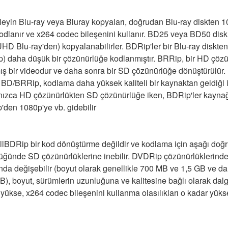
leyin Blu-ray veya Bluray kopyaları, doğrudan Blu-ray diskten 1
odlanır ve x264 codec bileşenini kullanır. BD25 veya BD50 disk
D Blu-ray'den) kopyalanabilirler. BDRip'ler bir Blu-ray diskten
) daha düşük bir çözünürlüğe kodlanmıştır. BRRip, bir HD çözünü
 bir videodur ve daha sonra bir SD çözünürlüğe dönüştürülür. M
/BRRip, kodlama daha yüksek kaliteli bir kaynaktan geldiği iç
alnızca HD çözünürlükten SD çözünürlüğe iken, BDRip'ler kayna
p'den 1080p'ye vb. gidebilir
ullBDRip bir kod dönüştürme değildir ve kodlama için aşağı doğru
üğünde SD çözünürlüklerine inebilir. DVDRip çözünürlüklerinde
nda değişebilir (boyut olarak genellikle 700 MB ve 1,5 GB ve 
, boyut, sürümlerin uzunluğuna ve kalitesine bağlı olarak dalg
ükse, x264 codec bileşenini kullanma olasılıkları o kadar yükse