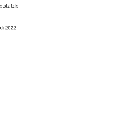
tsiz izle
dı 2022