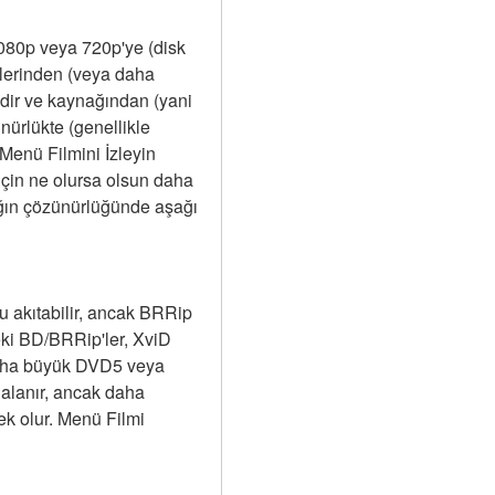
080p veya 720p'ye (disk 
lerinden (veya daha 
dir ve kaynağından (yani 
rlükte (genellikle 
enü Filmini İzleyin 
in ne olursa olsun daha 
ğın çözünürlüğünde aşağı 
 akıtabilir, ancak BRRip 
ki BD/BRRip'ler, XviD 
daha büyük DVD5 veya 
alanır, ancak daha 
k olur. Menü Filmi 