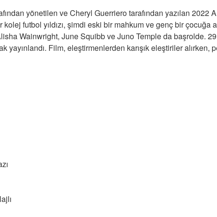
fından yönetilen ve Cheryl Guerriero tarafından yazılan 2022 Am
r kolej futbol yıldızı, şimdi eski bir mahkum ve genç bir çocuğa 
Alisha Wainwright, June Squibb ve Juno Temple da başrolde. 29
ak yayınlandı. Film, eleştirmenlerden karışık eleştiriler alırken, 
azı
ajlı