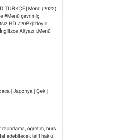
DVD-TÜRKÇE] Menü (2022) 
le #Menü çevrimiçi 
tsiz HD.720Px|İzleyin 
gilizce Altyazılı,Menü 
daca | Japonya | Çek | 
 raporlama, öğretim, burs 
lal edebilecek telif hakkı 